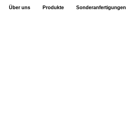
Über uns
Produkte
Sonderanfertigungen
ours-
nderanfertigungen
ßgeschneiderte
sungen für