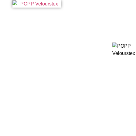
Vel
So
Ma
Lö