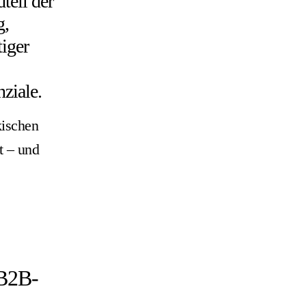
teil der
g,
iger
ziale.
ischen
t – und
 B2B-