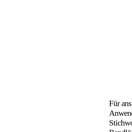
Für ans
Anwend
Stichw