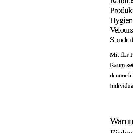
Randlös
Produkt
Hygiene
Velours
Sonderf
Mit der 
Raum setz
dennoch 
Individua
Warum